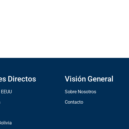
es Directos
Visión General
n EEUU
Sobre Nosotros
a
Contacto
olivia