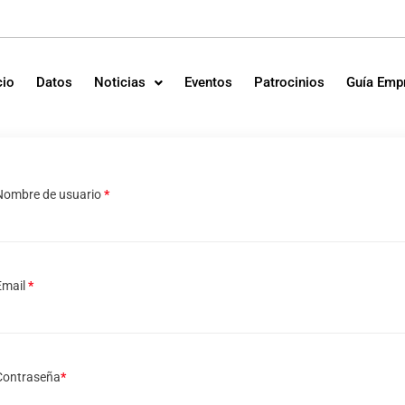
cio
Datos
Noticias
Eventos
Patrocinios
Guía Emp
Nombre de usuario
*
Email
*
Contraseña
*