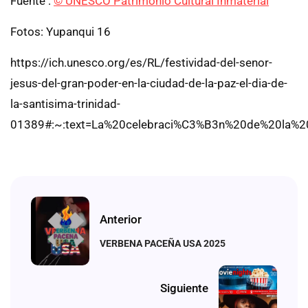
Fuente :
© UNESCO Patrimonio Cultural Inmaterial
Fotos: Yupanqui 16
https://ich.unesco.org/es/RL/festividad-del-senor-
jesus-del-gran-poder-en-la-ciudad-de-la-paz-el-dia-de-
la-santisima-trinidad-
01389#:~:text=La%20celebraci%C3%B3n%20de%20la%20
Anterior
VERBENA PACEÑA USA 2025
Siguiente